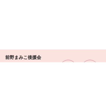
前野まみこ後援会
〒814-0161
福岡市早良区飯倉7-1-5
第1内海ビル103号
TEL 090-6422-0355